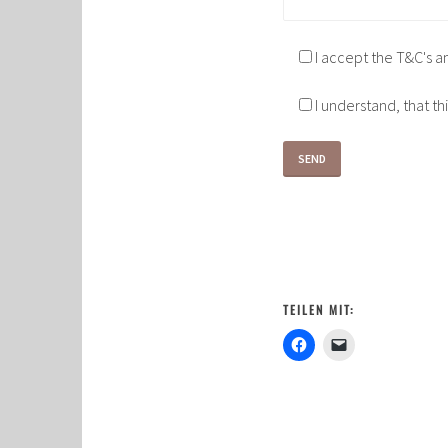
I accept the T&C's an
I understand, that thi
TEILEN MIT: