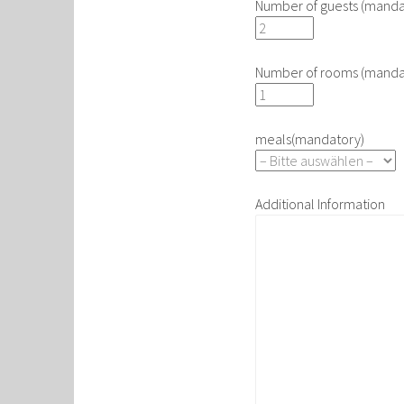
Number of guests (manda
Number of rooms (manda
meals(mandatory)
Additional Information