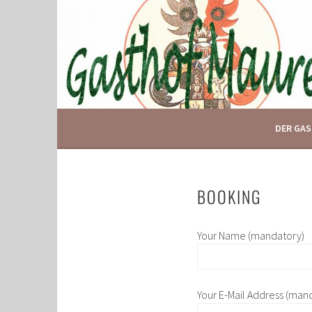
Springe
zum
Inhalt
IHR GASTHOF IN GLOGGNITZ
GASTHOF MAURER
DER GA
BOOKING
Your Name (mandatory)
Your E-Mail Address (man