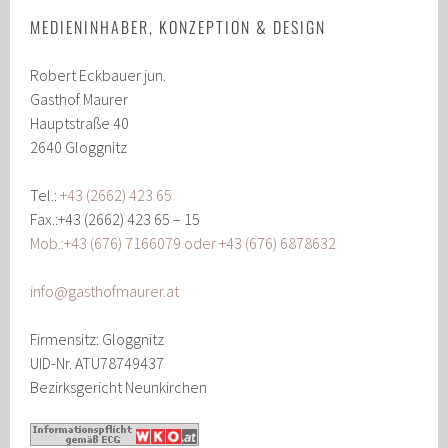
MEDIENINHABER, KONZEPTION & DESIGN
Robert Eckbauer jun.
Gasthof Maurer
Hauptstraße 40
2640 Gloggnitz
Tel.:
+43 (2662) 423 65
Fax.:+43 (2662) 423 65 – 15
Mob.:
+43 (676) 7166079 oder
+43 (676) 6878632
info@gasthofmaurer.at
Firmensitz: Gloggnitz
UID-Nr. ATU78749437
Bezirksgericht Neunkirchen