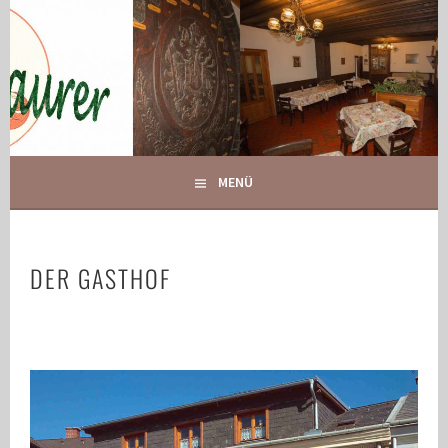
Springe
zum
Inhalt
IHR GASTHOF IN GLOGGNITZ
GASTHOF MAURER
MENÜ
DER GASTHOF