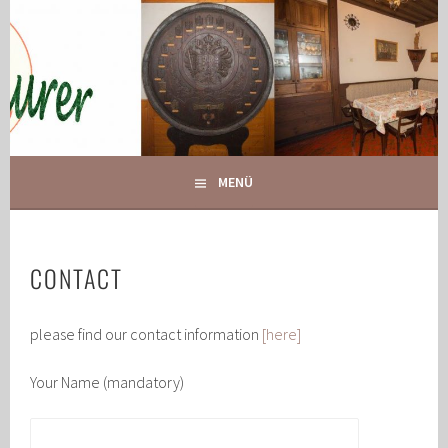
Springe
zum
Inhalt
IHR GASTHOF IN GLOGGNITZ
GASTHOF MAURER
MENÜ
CONTACT
please find our contact information
[here]
Your Name (mandatory)