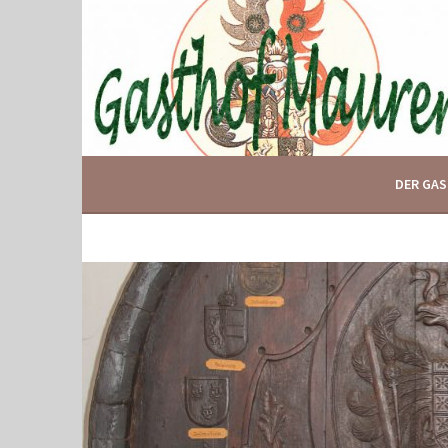
Springe
zum
Inhalt
IHR GASTHOF IN GLOGGNITZ
GASTHOF MAURER
DER GA