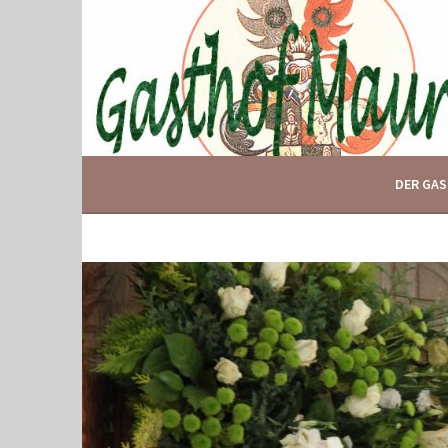
Springe
zum
Inhalt
IHR GASTHOF IN GLOGGNITZ
GASTHOF MAURER
DER GA