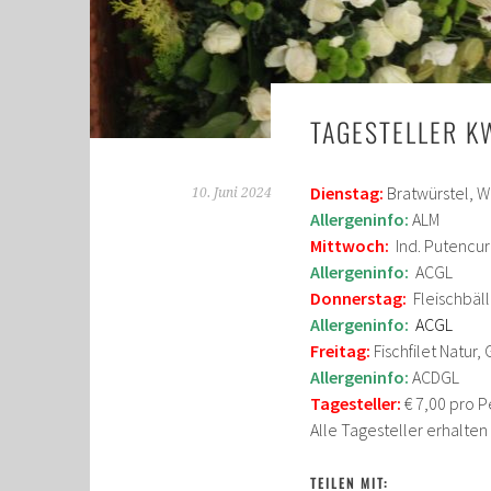
TAGESTELLER K
Dienstag:
Bratwürstel, W
10. Juni 2024
Allergeninfo:
ALM
Mittwoch:
Ind. Putencur
Allergeninfo:
ACGL
Donnerstag:
Fleischbäl
Allergeninfo:
ACGL
Freitag:
Fischfilet Natur
Allergeninfo:
ACDGL
Tagesteller:
€ 7,00 pro P
Alle Tagesteller erhalte
TEILEN MIT: