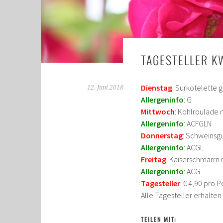
TAGESTELLER K
Dienstag
: Surkotelette g
12. Juni 2018
Allergeninfo
: G
Mittwoch
: Kohlroulade 
Allergeninfo
: ACFGLN
Donnerstag
: Schweinsg
Allergeninfo
: ACGL
Freitag
: Kaiserschmarrn
Allergeninfo
: ACG
Tagesteller
: € 4,90 pro 
Alle Tagesteller erhalte
TEILEN MIT: