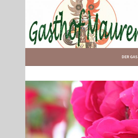
Springe
zum
Inhalt
IHR GASTHOF IN GLOGGNITZ
GASTHOF MAURER
DER GA