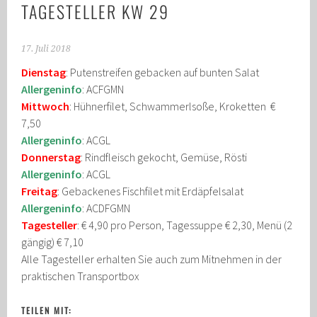
TAGESTELLER KW 29
17. Juli 2018
Dienstag
: Putenstreifen gebacken auf bunten Salat
Allergeninfo
: ACFGMN
Mittwoch
: Hühnerfilet, Schwammerlsoße, Kroketten €
7,50
Allergeninfo
: ACGL
Donnerstag
: Rindfleisch gekocht, Gemüse, Rösti
Allergeninfo
: ACGL
Freitag
: Gebackenes Fischfilet mit Erdäpfelsalat
Allergeninfo
: ACDFGMN
Tagesteller
: € 4,90 pro Person, Tagessuppe € 2,30, Menü (2
gängig) € 7,10
Alle Tagesteller erhalten Sie auch zum Mitnehmen in der
praktischen Transportbox
TEILEN MIT: