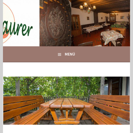
Springe
zum
Inhalt
IHR GASTHOF IN GLOGGNITZ
GASTHOF MAURER
MENÜ