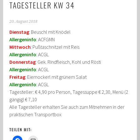
TAGESTELLER KW 34
20. August 2018
Dienstag
: Beuschl mit Knödel
Allergeninfo
: ACFGMN
Mittwoch
: Pußtaschnitzel mit Reis
Allergeninfo
: ACGL
Donnerstag
: Gek. Rindfleisch, Kohl und Rösti
Allergeninfo
: ACGL
Freitag
: Eiernockerl mit grünem Salat
Allergeninfo
: ACGL
Tagesteller: € 4,90 pro Person, Tagessuppe € 2,30, Menü (2
gängig) € 7,10
Alle Tagesteller erhalten Sie auch zum Mitnehmen in der
praktischen Transportbox
TEILEN MIT: