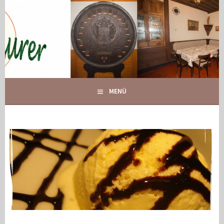
Springe
zum
Inhalt
IHR GASTHOF IN GLOGGNITZ
GASTHOF MAURER
MENÜ