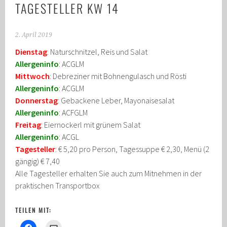
TAGESTELLER KW 14
2. April 2019
Dienstag
: Naturschnitzel, Reis und Salat
Allergeninfo
: ACGLM
Mittwoch
: Debreziner mit Bohnengulasch und Rösti
Allergeninfo
: ACGLM
Donnerstag
: Gebackene Leber, Mayonaisesalat
Allergeninfo
: ACFGLM
Freitag
: Eiernockerl mit grünem Salat
Allergeninfo
: ACGL
Tagesteller
: € 5,20 pro Person, Tagessuppe € 2,30, Menü (2
gängig) € 7,40
Alle Tagesteller erhalten Sie auch zum Mitnehmen in der
praktischen Transportbox
TEILEN MIT: