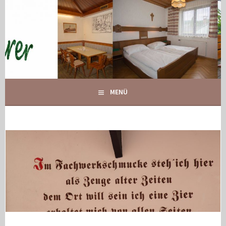
Springe
zum
Inhalt
IHR GASTHOF IN GLOGGNITZ
GASTHOF MAURER
MENÜ