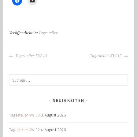
Veröffentlicht in:
Tagesteller
BEITRAGS-
Tagesteller KW 13
Tagesteller KW 15
NAVIGATION
Suchen
nach:
NEUIGKEITEN
Tagesteller KW 33
9. August 2026
Tagesteller KW 32
4. August 2026