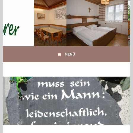
Springe
zum
Inhalt
IHR GASTHOF IN GLOGGNITZ
GASTHOF MAURER
MENÜ