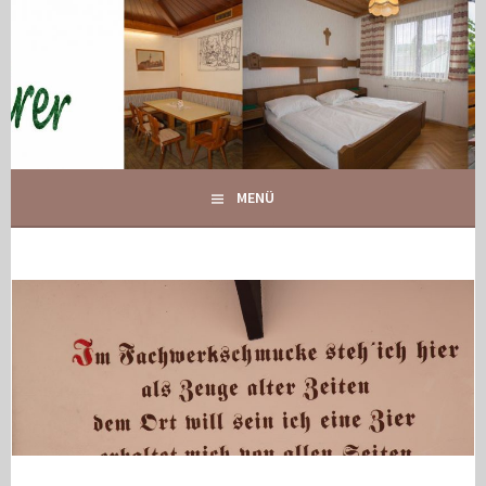
Springe
zum
Inhalt
IHR GASTHOF IN GLOGGNITZ
GASTHOF MAURER
MENÜ