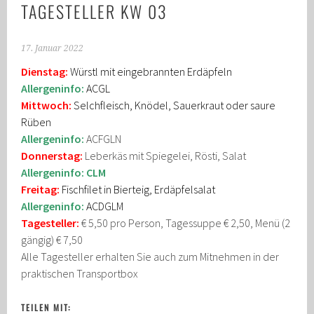
TAGESTELLER KW 03
17. Januar 2022
Dienstag:
Würstl mit eingebrannten Erdäpfeln
Allergeninfo:
ACGL
Mittwoch:
Selchfleisch, Knödel, Sauerkraut oder saure
Rüben
Allergeninfo:
ACFGLN
Donnerstag:
Leberkäs mit Spiegelei, Rösti, Salat
Allergeninfo: CLM
Freitag:
Fischfilet in Bierteig, Erdäpfelsalat
Allergeninfo:
ACDGLM
Tagesteller:
€ 5,50 pro Person, Tagessuppe € 2,50, Menü (2
gängig) € 7,50
Alle Tagesteller erhalten Sie auch zum Mitnehmen in der
praktischen Transportbox
TEILEN MIT: