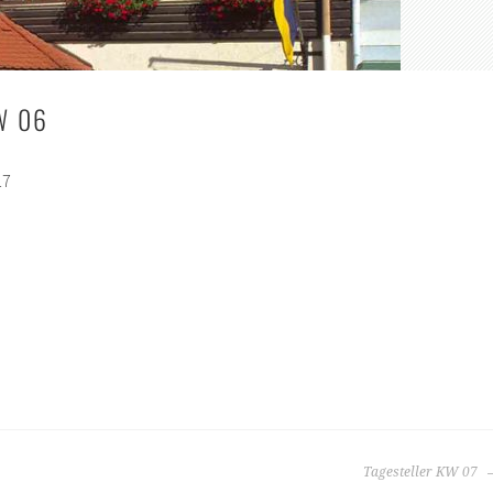
W 06
17
Tagesteller KW 07