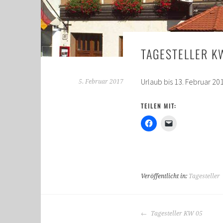
TAGESTELLER K
Urlaub bis 13. Februar 20
5. Februar 2017
TEILEN MIT:
Veröffentlicht in:
Tagesteller
BEITRAGS-
Tagesteller KW 05