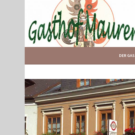
Springe
zum
Inhalt
IHR GASTHOF IN GLOGGNITZ
GASTHOF MAURER
DER GA