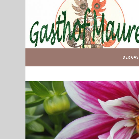
Springe
zum
Inhalt
IHR GASTHOF IN GLOGGNITZ
GASTHOF MAURER
DER GA