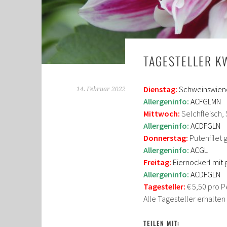
TAGESTELLER K
Dienstag:
Schweinswiene
14. Februar 2022
Allergeninfo:
ACFGLMN
Mittwoch:
Selchfleisch,
Allergeninfo:
ACDFGLN
Donnerstag:
Putenfilet 
Allergeninfo:
ACGL
Freitag:
Eiernockerl mit
Allergeninfo:
ACDFGLN
Tagesteller:
€ 5,50 pro P
Alle Tagesteller erhalte
TEILEN MIT: