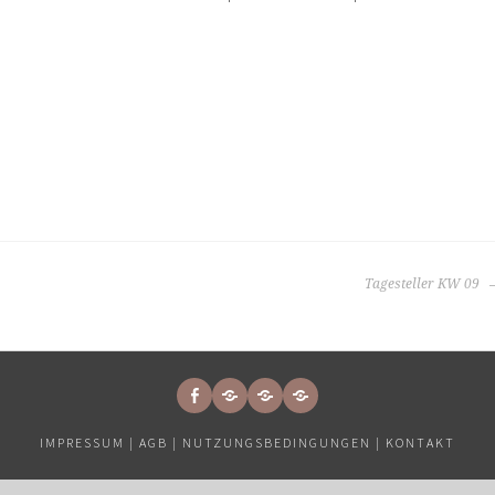
Tagesteller KW 09
FACEBOOK
PRIVATSPHÄRE-
HISTORIE
EINWILLIGUNGEN
EINSTELLUNGEN
DER
WIDERRUFEN
IMPRESSUM |
AGB |
NUTZUNGSBEDINGUNGEN |
KONTAKT
ÄNDERN
PRIVATSPHÄRE-
EINSTELLUNGEN