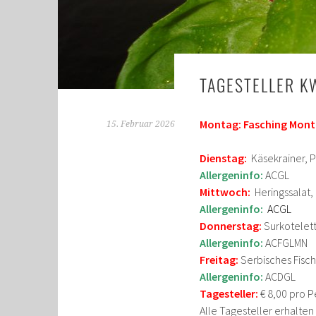
TAGESTELLER K
Montag: Fasching Monta
15. Februar 2026
Dienstag:
Käsekrainer, 
Allergeninfo:
ACGL
Mittwoch:
Heringssalat,
Allergeninfo:
A
CGL
Donnerstag:
Surkotelett
Allergeninfo:
ACFGLMN
Freitag:
Serbisches Fisch
Allergeninfo:
ACDGL
Tagesteller:
€ 8,00 pro P
Alle Tagesteller erhalte