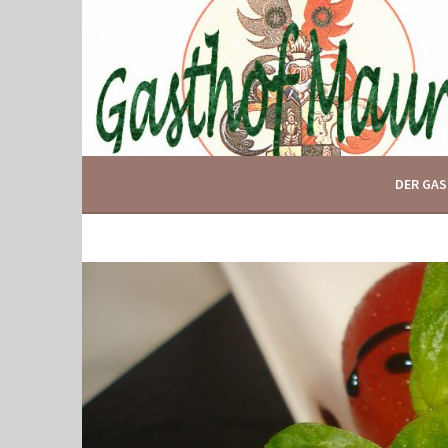
Springe
zum
Inhalt
IHR GASTHOF IN GLOGGNITZ
GASTHOF MAURER
DER GA