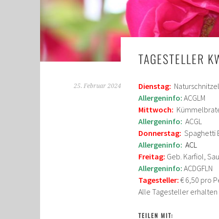
TAGESTELLER K
Dienstag:
Naturschnitze
25. Februar 2024
Allergeninfo:
ACGLM
Mittwoch:
Kümmelbraten
Allergeninfo:
ACGL
Donnerstag:
Spaghetti 
Allergeninfo:
ACL
Freitag:
Geb. Karfiol, Sau
Allergeninfo:
ACDGFLN
Tagesteller:
€ 6,50 pro P
Alle Tagesteller erhalte
TEILEN MIT: