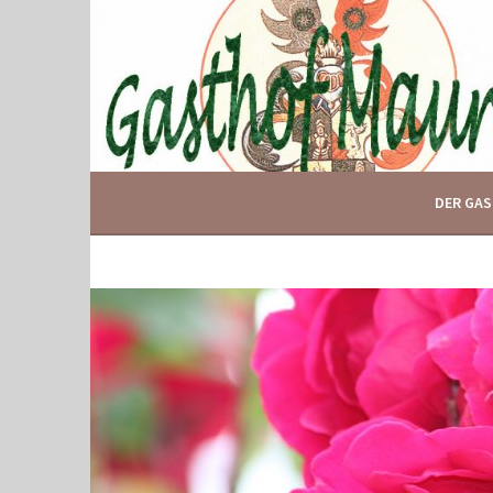
Springe
zum
Inhalt
IHR GASTHOF IN GLOGGNITZ
GASTHOF MAURER
DER GA