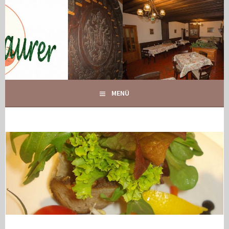
Springe
zum
Inhalt
IHR GASTHOF IN GLOGGNITZ
GASTHOF MAURER
MENÜ