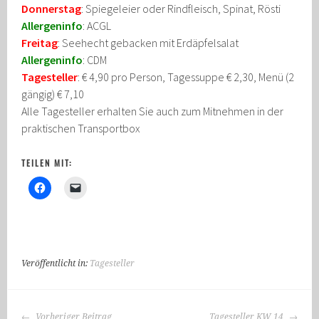
Donnerstag
: Spiegeleier oder Rindfleisch, Spinat, Rösti
Allergeninfo
: ACGL
Freitag
: Seehecht gebacken mit Erdäpfelsalat
Allergeninfo
: CDM
Tagesteller
: € 4,90 pro Person, Tagessuppe € 2,30, Menü (2
gängig) € 7,10
Alle Tagesteller erhalten Sie auch zum Mitnehmen in der
praktischen Transportbox
TEILEN MIT:
Veröffentlicht in:
Tagesteller
BEITRAGS-
Vorheriger Beitrag
Tagesteller KW 14