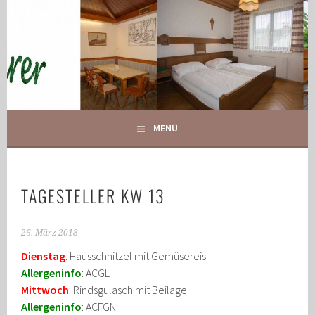
Springe
zum
Inhalt
IHR GASTHOF IN GLOGGNITZ
GASTHOF MAURER
MENÜ
TAGESTELLER KW 13
26. März 2018
Dienstag
: Hausschnitzel mit Gemüsereis
Allergeninfo
: ACGL
Mittwoch
: Rindsgulasch mit Beilage
Allergeninfo
: ACFGN