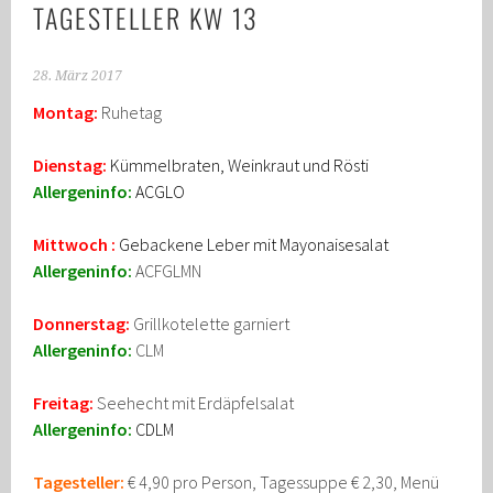
TAGESTELLER KW 13
28. März 2017
Montag:
Ruhetag
Dienstag:
Kümmelbraten, Weinkraut und Rösti
Allergeninfo:
ACGLO
Mittwoch :
Gebackene Leber mit Mayonaisesalat
Allergeninfo:
ACFGLMN
Donnerstag:
Grillkotelette garniert
Allergeninfo:
CLM
Freitag:
Seehecht mit Erdäpfelsalat
Allergeninfo:
CDLM
Tagesteller:
€ 4,90 pro Person, Tagessuppe € 2,30, Menü