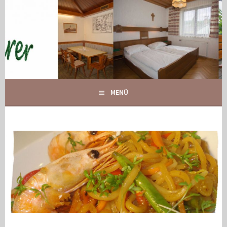
Springe
zum
Inhalt
IHR GASTHOF IN GLOGGNITZ
GASTHOF MAURER
MENÜ