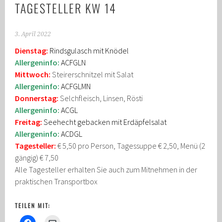
TAGESTELLER KW 14
3. April 2022
Dienstag:
Rindsgulasch mit Knödel
Allergeninfo:
ACFGLN
Mittwoch:
Steirerschnitzel mit Salat
Allergeninfo:
ACFGLMN
Donnerstag:
Selchfleisch, Linsen, Rösti
Allergeninfo:
ACGL
Freitag:
Seehecht gebacken mit Erdäpfelsalat
Allergeninfo:
ACDGL
Tagesteller:
€ 5,50 pro Person, Tagessuppe € 2,50, Menü (2
gängig) € 7,50
Alle Tagesteller erhalten Sie auch zum Mitnehmen in der
praktischen Transportbox
TEILEN MIT: