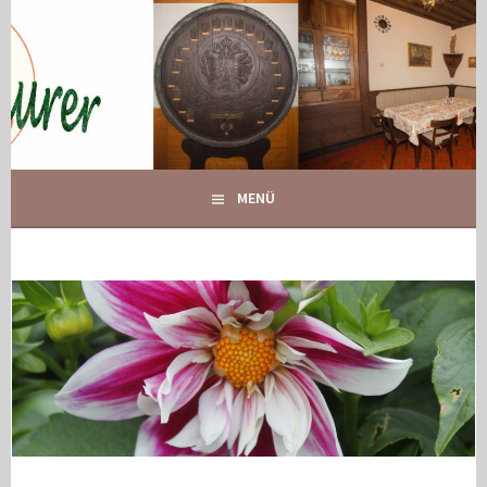
Springe
zum
Inhalt
IHR GASTHOF IN GLOGGNITZ
GASTHOF MAURER
MENÜ