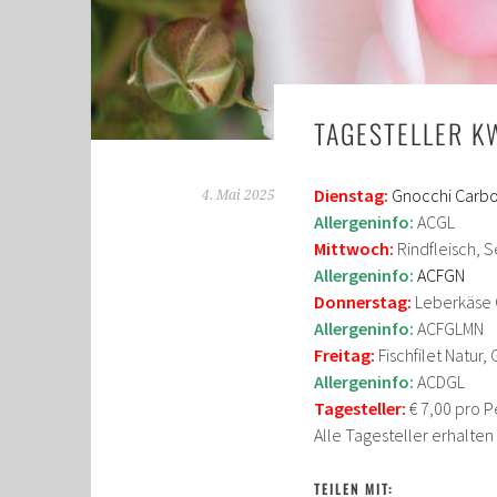
TAGESTELLER K
Dienstag:
Gnocchi Carbo
4. Mai 2025
Allergeninfo:
ACGL
Mittwoch:
Rindfleisch, 
Allergeninfo:
ACFGN
Donnerstag:
Leberkäse 
Allergeninfo:
ACFGLMN
Freitag:
Fischfilet Natur
Allergeninfo:
ACDGL
Tagesteller:
€ 7,00 pro P
Alle Tagesteller erhalte
TEILEN MIT: