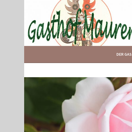
Springe
zum
Inhalt
IHR GASTHOF IN GLOGGNITZ
GASTHOF MAURER
DER GA