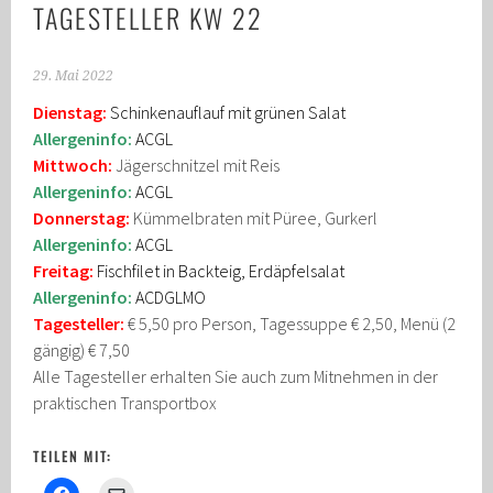
TAGESTELLER KW 22
29. Mai 2022
Dienstag:
Schinkenauflauf mit grünen Salat
Allergeninfo:
ACGL
Mittwoch:
Jägerschnitzel mit Reis
Allergeninfo:
ACGL
Donnerstag:
Kümmelbraten mit Püree, Gurkerl
Allergeninfo:
ACGL
Freitag:
Fischfilet in Backteig, Erdäpfelsalat
Allergeninfo:
ACDGLMO
Tagesteller:
€ 5,50 pro Person, Tagessuppe € 2,50, Menü (2
gängig) € 7,50
Alle Tagesteller erhalten Sie auch zum Mitnehmen in der
praktischen Transportbox
TEILEN MIT: