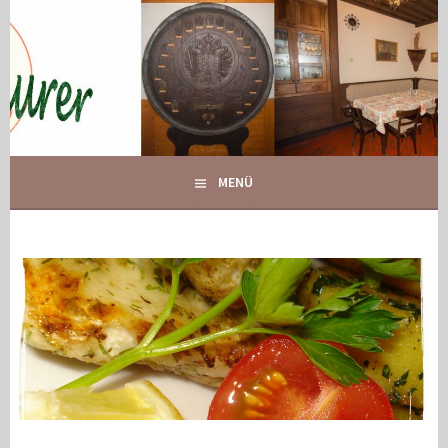
Springe
zum
Inhalt
IHR GASTHOF IN GLOGGNITZ
GASTHOF MAURER
MENÜ