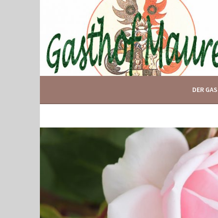
Springe
zum
Inhalt
IHR GASTHOF IN GLOGGNITZ
GASTHOF MAURER
DER GA