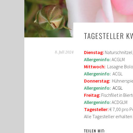
TAGESTELLER K
Dienstag:
Naturschnitzel,
8. Juli 2024
Allergeninfo:
ACGLM
Mittwoch:
Lasagne Bolo
Allergeninfo:
ACGL
Donnerstag:
Hühnerspie
Allergeninfo:
ACGL
Freitag:
Fischfilet in Bier
Allergeninfo:
ACDGLM
Tagesteller:
€ 7,00 pro P
Alle Tagesteller erhalte
TEILEN MIT: