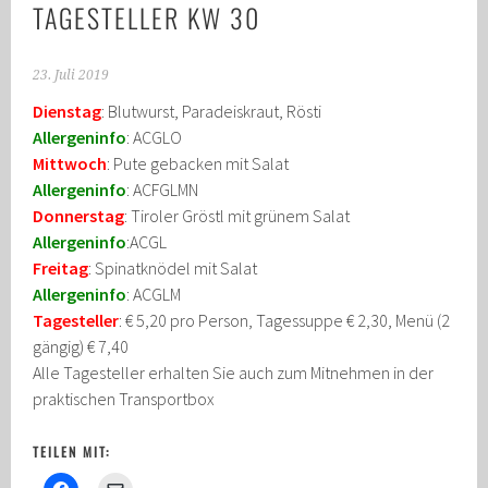
TAGESTELLER KW 30
23. Juli 2019
Dienstag
: Blutwurst, Paradeiskraut, Rösti
Allergeninfo
: ACGLO
Mittwoch
: Pute gebacken mit Salat
Allergeninfo
: ACFGLMN
Donnerstag
: Tiroler Gröstl mit grünem Salat
Allergeninfo
:ACGL
Freitag
: Spinatknödel mit Salat
Allergeninfo
: ACGLM
Tagesteller
: € 5,20 pro Person, Tagessuppe € 2,30, Menü (2
gängig) € 7,40
Alle Tagesteller erhalten Sie auch zum Mitnehmen in der
praktischen Transportbox
TEILEN MIT: