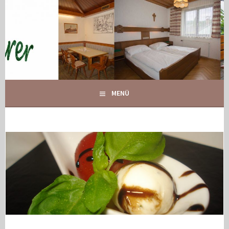
Springe
zum
Inhalt
IHR GASTHOF IN GLOGGNITZ
GASTHOF MAURER
MENÜ