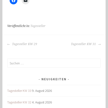
Veröffentlicht in:
Tagesteller
BEITRAGS-
Tagesteller KW 29
Tagesteller KW 31
NAVIGATION
Suchen
nach:
NEUIGKEITEN
Tagesteller KW 33
9. August 2026
Tagesteller KW 32
4. August 2026