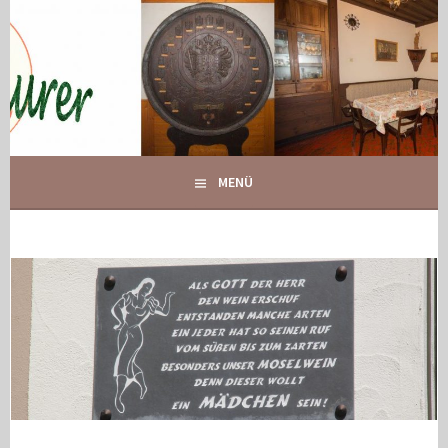
Springe
zum
Inhalt
IHR GASTHOF IN GLOGGNITZ
GASTHOF MAURER
MENÜ