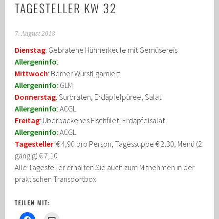
TAGESTELLER KW 32
7. August 2018
Dienstag
: Gebratene Hühnerkeule mit Gemüsereis
Allergeninfo
:
Mittwoch
: Berner Würstl garniert
Allergeninfo
: GLM
Donnerstag
: Surbraten, Erdäpfelpüree, Salat
Allergeninfo
: ACGL
Freitag
: Überbackenes Fischfilet, Erdäpfelsalat
Allergeninfo
: ACGL
Tagesteller
: € 4,90 pro Person, Tagessuppe € 2,30, Menü (2
gängig) € 7,10
Alle Tagesteller erhalten Sie auch zum Mitnehmen in der
praktischen Transportbox
TEILEN MIT: