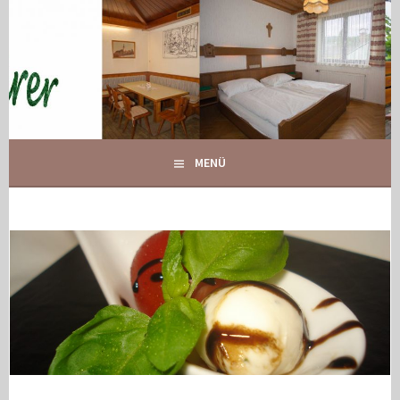
Springe
zum
Inhalt
IHR GASTHOF IN GLOGGNITZ
GASTHOF MAURER
MENÜ