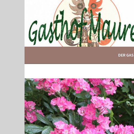
Springe
zum
Inhalt
IHR GASTHOF IN GLOGGNITZ
GASTHOF MAURER
DER GA