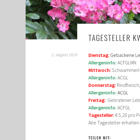
TAGESTELLER K
Dienstag:
Gebackene Leb
2. August 2020
Allergeninfo:
ACFGLMN
Mittwoch:
Schwammerlso
Allergeninfo:
ACGL
Donnerstag:
Rindfleisch
Allergeninfo:
ACG
L
Freitag:
Gebratener Lebe
Allergeninfo:
ACFGL
Tagesteller:
€ 5,20 pro P
Alle Tagesteller erhalte
TEILEN MIT: