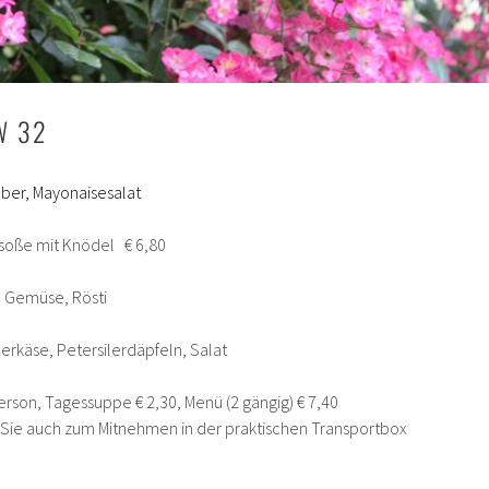
W 32
er, Mayonaisesalat
ße mit Knödel € 6,80
, Gemüse, Rösti
rkäse, Petersilerdäpfeln, Salat
erson, Tagessuppe € 2,30, Menü (2 gängig) € 7,40
n Sie auch zum Mitnehmen in der praktischen Transportbox