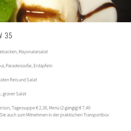
W 35
gebacken, Mayonaisesalat
ika, Paradeissoße, Erdäpfeln
aten Reis und Salat
, grüner Salat
Person, Tagessuppe € 2,30, Menü (2 gängig) € 7,40
n Sie auch zum Mitnehmen in der praktischen Transportbox