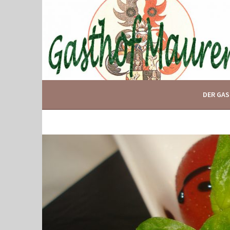
Springe
zum
Inhalt
IHR GASTHOF IN GLOGGNITZ
GASTHOF MAURER
DER GA