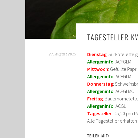
TAGESTELLER K
Dienstag
: Surkotelette 
27. August 2019
Allergeninfo
: ACFGLM
Mittwoch
: Gefüllte Papr
Allergeninfo
: ACFGLM
Donnerstag
: Schweinsbr
Allergeninfo
: ACFGLMO
Freitag
: Bauernomelette
Allergeninfo
: ACGL
Tagesteller
: € 5,20 pro 
Alle Tagesteller erhalte
TEILEN MIT: