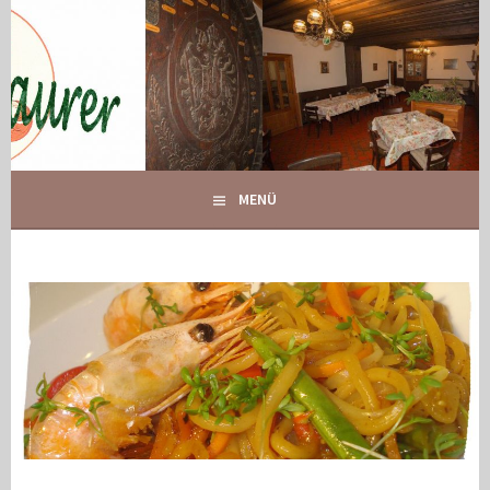
Springe
zum
Inhalt
IHR GASTHOF IN GLOGGNITZ
GASTHOF MAURER
MENÜ