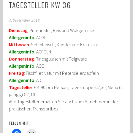
TAGESTELLER KW 36
4. September 2018
Dienstag
: Putennatur, Reis und Wokgemüse
Allergeninfo
: ACGL
Mittwoch
: Selchfleisch, Knödel und Krautsalat
Allergeninfo
: ACFGLN
Donnerstag
: Rindsgulasch mit Teigware
Allergeninfo
: ACG
Freitag
: Fischfilet Natur mit Petersielerdäpfeln
Allergeninfo
: AD
Tagesteller
: € 4,90 pro Person, Tagessuppe € 2,30, Menü (2
gängig) € 7,10
Alle Tagesteller erhalten Sie auch zum Mitnehmen in der
praktischen Transportbox
TEILEN MIT: