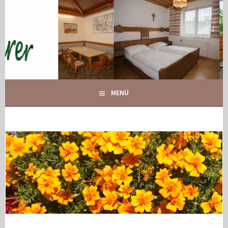
Springe
zum
Inhalt
IHR GASTHOF IN GLOGGNITZ
GASTHOF MAURER
MENÜ