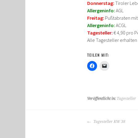
Donnerstag:
Tiroler Leb
Allergeninfo:
AGL
Freitag:
Pußtabraten mit
Allergeninfo:
ACGL
Tagesteller:
€ 4,90 pro P
Alle Tagesteller erhalte
TEILEN MIT:
Veröffentlicht in:
Tagesteller
BEITRAGS-
Tagesteller KW 38
NAVIGATION