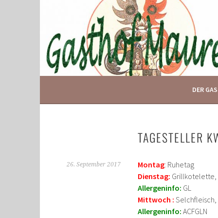
Springe
zum
Inhalt
IHR GASTHOF IN GLOGGNITZ
GASTHOF MAURER
DER GA
TAGESTELLER K
Montag
: Ruhetag
26. September 2017
Dienstag:
Grillkotelette,
Allergeninfo:
GL
Mittwoch :
Selchfleisch,
Allergeninfo:
ACFGLN