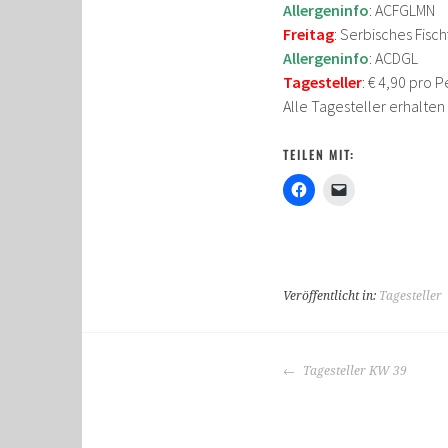
Allergeninfo
: ACFGLMN
Freitag
: Serbisches Fisc
Allergeninfo
: ACDGL
Tagesteller
: € 4,90 pro 
Alle Tagesteller erhalte
TEILEN MIT:
Veröffentlicht in:
Tagesteller
BEITRAGS-
Tagesteller KW 39
NAVIGATION