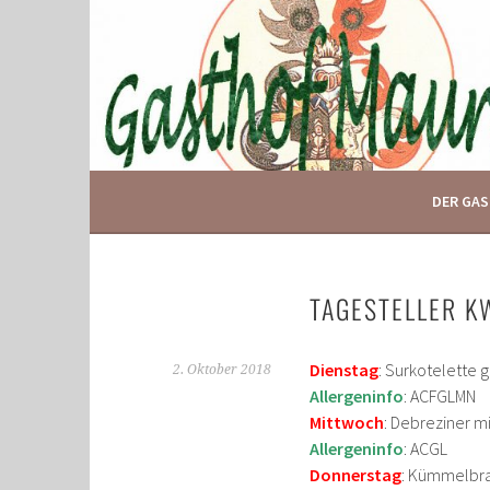
Springe
zum
Inhalt
IHR GASTHOF IN GLOGGNITZ
GASTHOF MAURER
DER GA
TAGESTELLER K
Dienstag
: Surkotelette 
2. Oktober 2018
Allergeninfo
: ACFGLMN
Mittwoch
: Debreziner m
Allergeninfo
: ACGL
Donnerstag
: Kümmelbra