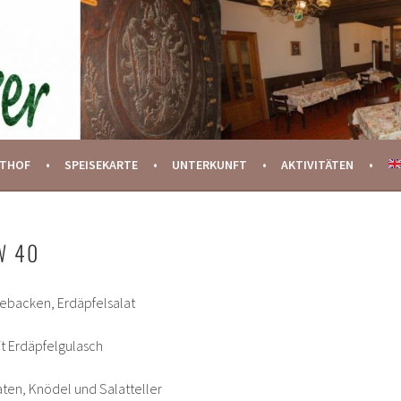
STHOF
SPEISEKARTE
UNTERKUNFT
AKTIVITÄTEN
W 40
gebacken, Erdäpfelsalat
it Erdäpfelgulasch
ten, Knödel und Salatteller