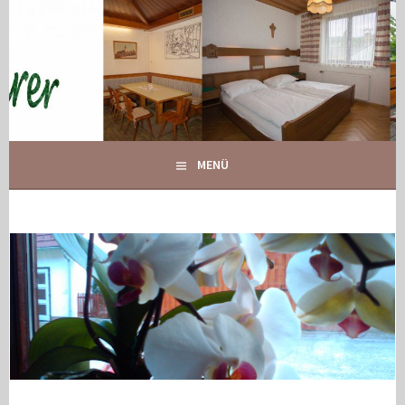
Springe
zum
Inhalt
IHR GASTHOF IN GLOGGNITZ
GASTHOF MAURER
MENÜ