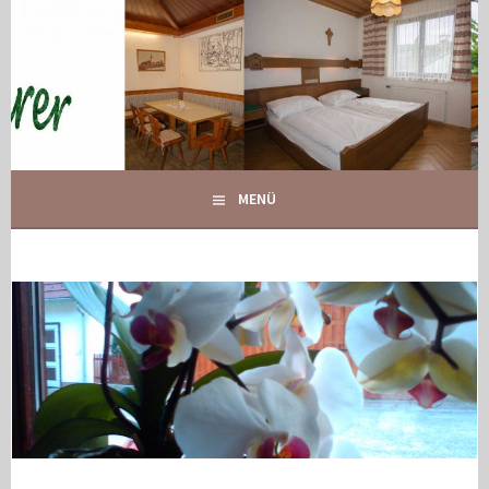
Springe
zum
Inhalt
IHR GASTHOF IN GLOGGNITZ
GASTHOF MAURER
MENÜ