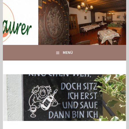
Springe
zum
Inhalt
IHR GASTHOF IN GLOGGNITZ
GASTHOF MAURER
MENÜ