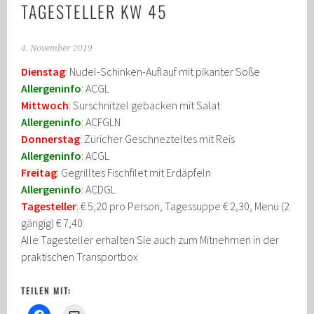
TAGESTELLER KW 45
4. November 2019
Dienstag
: Nudel-Schinken-Auflauf mit pikanter Soße
Allergeninfo
: ACGL
Mittwoch
: Surschnitzel gebacken mit Salat
Allergeninfo
: ACFGLN
Donnerstag
: Züricher Geschnezteltes mit Reis
Allergeninfo
: ACGL
Freitag
: Gegrilltes Fischfilet mit Erdäpfeln
Allergeninfo
: ACDGL
Tagesteller
: € 5,20 pro Person, Tagessuppe € 2,30, Menü (2
gängig) € 7,40
Alle Tagesteller erhalten Sie auch zum Mitnehmen in der
praktischen Transportbox
TEILEN MIT: