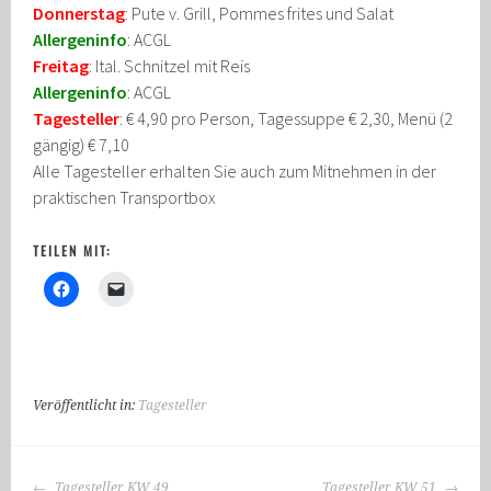
Donnerstag
: Pute v. Grill, Pommes frites und Salat
Allergeninfo
: ACGL
Freitag
: Ital. Schnitzel mit Reis
Allergeninfo
: ACGL
Tagesteller
: € 4,90 pro Person, Tagessuppe € 2,30, Menü (2
gängig) € 7,10
Alle Tagesteller erhalten Sie auch zum Mitnehmen in der
praktischen Transportbox
TEILEN MIT:
Veröffentlicht in:
Tagesteller
BEITRAGS-
Tagesteller KW 49
Tagesteller KW 51