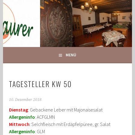
Springe
zum
Inhalt
IHR GASTHOF IN GLOGGNITZ
GASTHOF MAURER
MENÜ
TAGESTELLER KW 50
10. Dezember 2018
Dienstag
: Gebackene Leber mit Majonaisesalat
Allergeninfo
: ACFGLMN
Mittwoch
: Selchfleisch mit Erdäpfelpüree, gr. Salat
Allergeninfo
: GLM