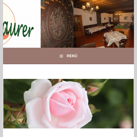
Springe
zum
Inhalt
IHR GASTHOF IN GLOGGNITZ
GASTHOF MAURER
MENÜ