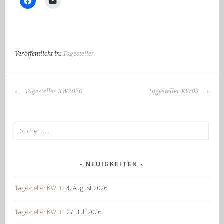
Veröffentlicht in:
Tagesteller
BEITRAGS-
Tagesteller KW2026
Tagesteller KW03
NAVIGATION
Suchen
nach:
NEUIGKEITEN
Tagesteller KW 32
4. August 2026
Tagesteller KW 31
27. Juli 2026