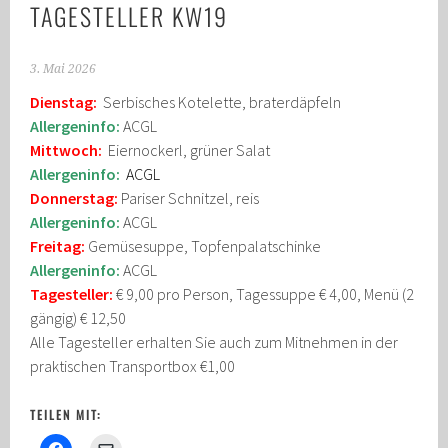
TAGESTELLER KW19
3. Mai 2026
Dienstag:
Serbisches Kotelette, braterdäpfeln
Allergeninfo:
ACGL
Mittwoch:
Eiernockerl, grüner Salat
Allergeninfo:
A
CGL
Donnerstag:
Pariser Schnitzel, reis
Allergeninfo:
ACGL
Freitag:
Gemüsesuppe, Topfenpalatschinke
Allergeninfo:
ACGL
Tagesteller:
€ 9,00 pro Person, Tagessuppe € 4,00, Menü (2
gängig) € 12,50
Alle Tagesteller erhalten Sie auch zum Mitnehmen in der
praktischen Transportbox €1,00
TEILEN MIT: