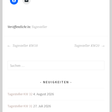
Veröffentlicht in:
Tagesteller
BEITRAGS-
Tagesteller KW18
Tagesteller KW20
NAVIGATION
Suchen
nach:
NEUIGKEITEN
Tagesteller KW 32
4. August 2026
Tagesteller KW 31
27. Juli 2026