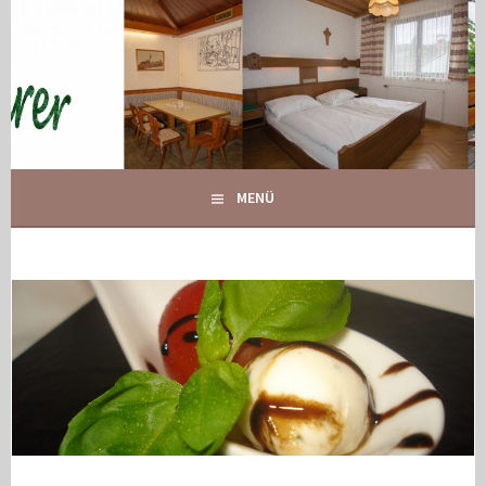
Springe
zum
Inhalt
IHR GASTHOF IN GLOGGNITZ
GASTHOF MAURER
MENÜ