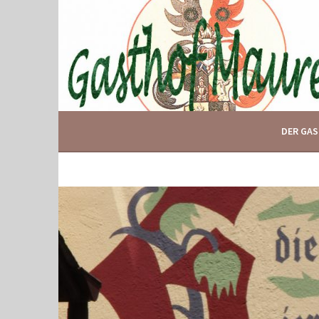
Springe
zum
Inhalt
IHR GASTHOF IN GLOGGNITZ
GASTHOF MAURER
DER GA