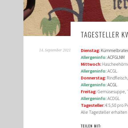
TAGESTELLER K
Dienstag:
Kümmelbraten,
14. September 2021
Allergeninfo:
ACFGLNM
Mittwoch:
Hascheehörnc
Allergeninfo:
ACGL
Donnerstag:
Rindfleisch,
Allergeninfo:
ACGL
Freitag:
Gemüsesuppe, T
Allergeninfo:
ACDGL
Tagesteller:
€ 5,50 pro P
Alle Tagesteller erhalte
TEILEN MIT: