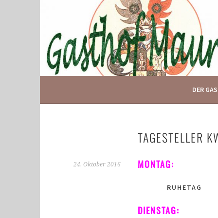
Springe
zum
Inhalt
IHR GASTHOF IN GLOGGNITZ
GASTHOF MAURER
DER GA
TAGESTELLER K
MONTAG:
24. Oktober 2016
RUHETAG
DIENSTAG: