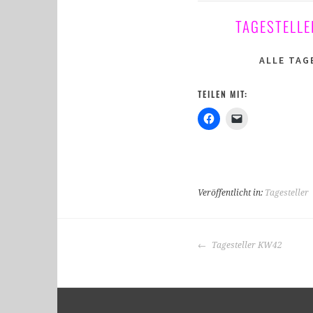
TAGESTELLE
ALLE TAG
TEILEN MIT:
Veröffentlicht in:
Tagesteller
BEITRAGS-
Tagesteller KW42
NAVIGATION