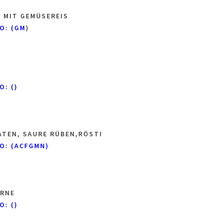
 MIT GEMÜSEREIS
O: (GM
)
O: ()
TEN, SAURE RÜBEN,RÖSTI
O: (ACFGMN)
ARNE
O: ()