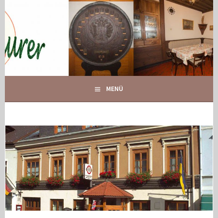
Springe
zum
Inhalt
IHR GASTHOF IN GLOGGNITZ
GASTHOF MAURER
MENÜ