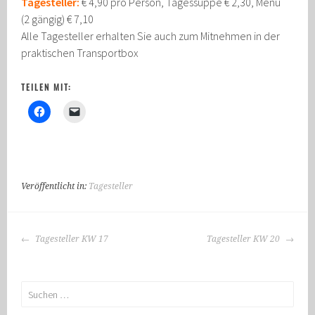
Tagesteller:
€ 4,90 pro Person, Tagessuppe € 2,30, Menü
(2 gängig) € 7,10
Alle Tagesteller erhalten Sie auch zum Mitnehmen in der
praktischen Transportbox
TEILEN MIT:
Veröffentlicht in:
Tagesteller
BEITRAGS-
Tagesteller KW 17
Tagesteller KW 20
NAVIGATION
Suchen
nach: