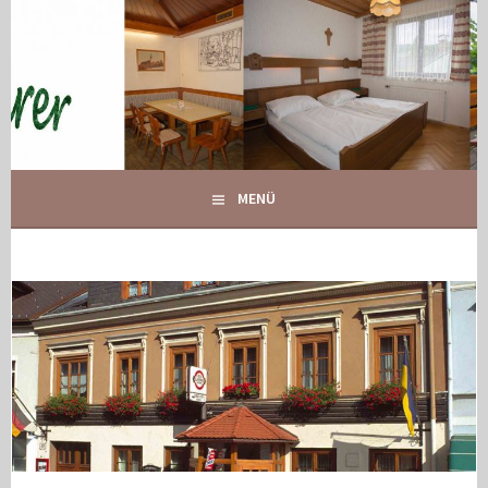
Springe
zum
Inhalt
IHR GASTHOF IN GLOGGNITZ
GASTHOF MAURER
MENÜ