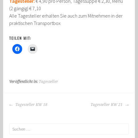
Tagesteller:
€ 4,90 pro Person, Tagessuppe € 2,30, Menü
(2 gängig) € 7,10
Alle Tagesteller erhalten Sie auch zum Mitnehmen in der
praktischen Transportbox
TEILEN MIT:
Veröffentlicht in:
Tagesteller
BEITRAGS-
Tagesteller KW 18
Tagesteller KW 21
NAVIGATION
Suchen
nach: