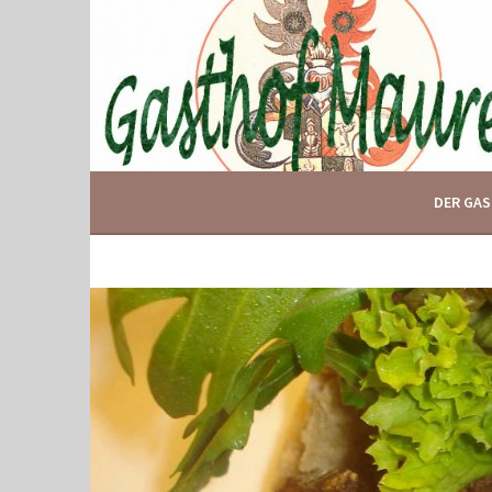
Springe
zum
Inhalt
IHR GASTHOF IN GLOGGNITZ
GASTHOF MAURER
DER GA