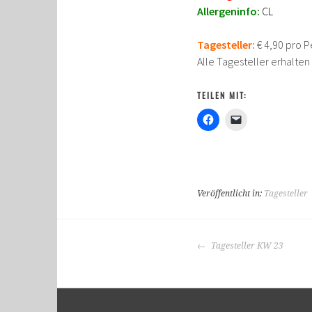
Allergeninfo:
CL
Tagesteller:
€ 4,90 pro P
Alle Tagesteller erhalte
TEILEN MIT:
Veröffentlicht in:
Tagesteller
BEITRAGS-
Tagesteller KW 23
NAVIGATION