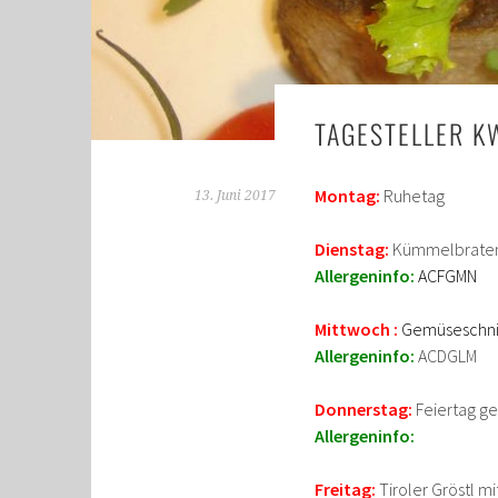
TAGESTELLER K
Montag:
Ruhetag
13. Juni 2017
Dienstag:
Kümmelbraten
Allergeninfo:
ACFGMN
Mittwoch :
Gemüseschnit
Allergeninfo:
ACDGLM
Donnerstag:
Feiertag ge
Allergeninfo:
Freitag:
Tiroler Gröstl mi