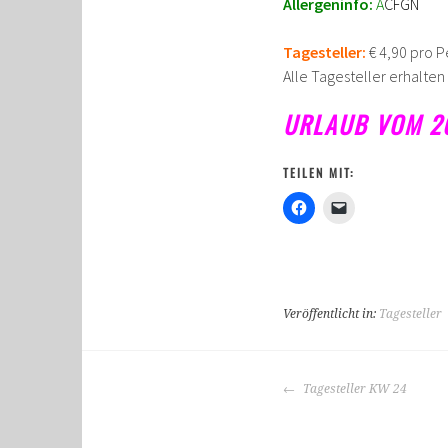
Allergeninfo:
A
CFGN
Tagesteller:
€ 4,90 pro P
Alle Tagesteller erhalte
URLAUB VOM 26.
TEILEN MIT:
Veröffentlicht in:
Tagesteller
BEITRAGS-
Tagesteller KW 24
NAVIGATION