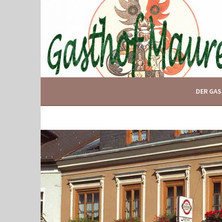
Springe
zum
Inhalt
IHR GASTHOF IN GLOGGNITZ
GASTHOF MAURER
DER GA