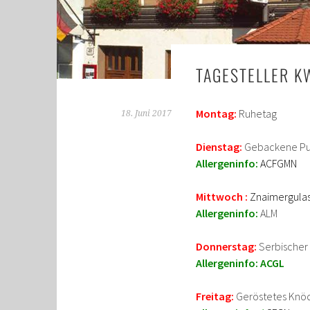
TAGESTELLER K
Montag:
Ruhetag
18. Juni 2017
Dienstag:
Gebackene Put
Allergeninfo:
ACFGMN
Mittwoch :
Znaimergulas
Allergeninfo:
ALM
Donnerstag:
Serbischer
Allergeninfo: ACGL
Freitag:
Geröstetes Knöde