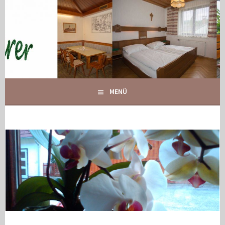
Springe
zum
Inhalt
IHR GASTHOF IN GLOGGNITZ
GASTHOF MAURER
MENÜ