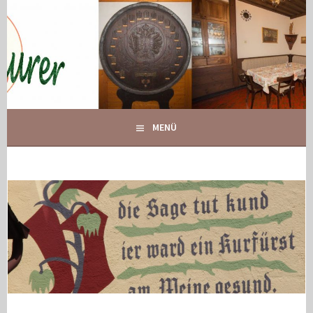
Springe
zum
Inhalt
IHR GASTHOF IN GLOGGNITZ
GASTHOF MAURER
MENÜ